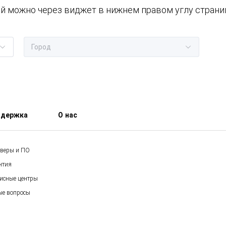
й можно через виджет в нижнем правом углу страни
держка
О нас
веры и ПО
нтия
исные центры
ые вопросы